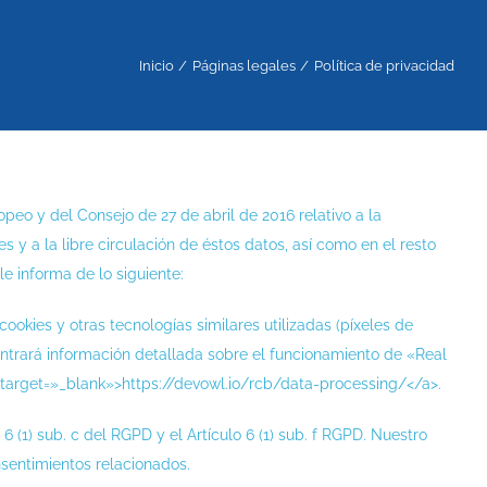
Inicio
Páginas legales
Política de privacidad
o y del Consejo de 27 de abril de 2016 relativo a la
 y a la libre circulación de éstos datos, así como en el resto
 informa de lo siguiente:
okies y otras tecnologías similares utilizadas (píxeles de
ontrará información detallada sobre el funcionamiento de «Real
 target=»_blank»>https://devowl.io/rcb/data-processing/</a>.
 (1) sub. c del RGPD y el Artículo 6 (1) sub. f RGPD. Nuestro
onsentimientos relacionados.