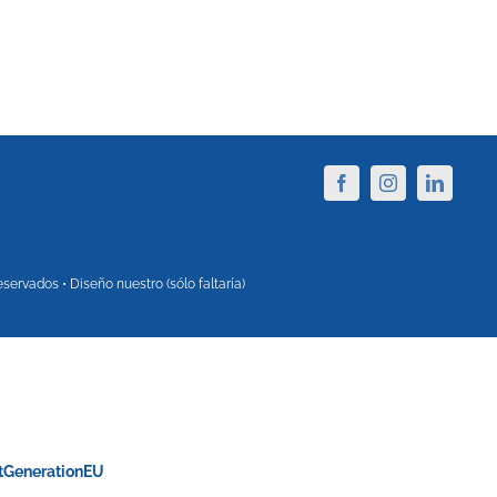
ervados • Diseño nuestro (sólo faltaría)
xtGenerationEU