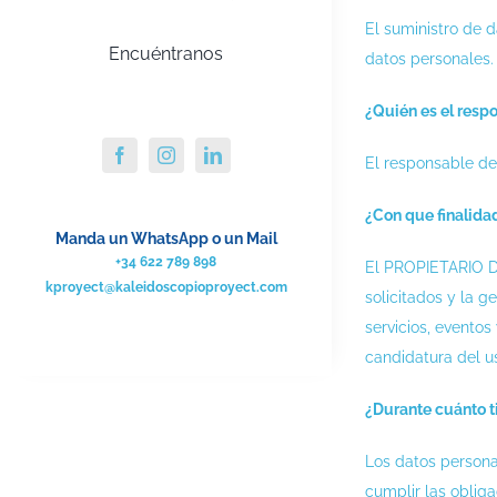
El suministro de d
Encuéntranos
datos personales.
¿Quién es el resp
El responsable de
¿Con que finalida
Manda un WhatsApp o un Mail
+34 622 789 898
El PROPIETARIO DE 
kproyect@kaleidoscopioproyect.com
solicitados y la 
servicios, eventos
candidatura del us
¿Durante cuánto t
Los datos personal
cumplir las obliga