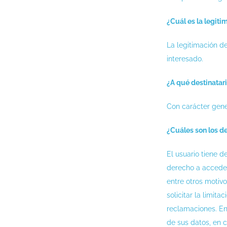
¿Cuál es la legiti
La legitimación d
interesado.
¿A qué destinatar
Con carácter gener
¿Cuáles son los d
El usuario tiene 
derecho a acceder 
entre otros motiv
solicitar la limit
reclamaciones. En
de sus datos, en 