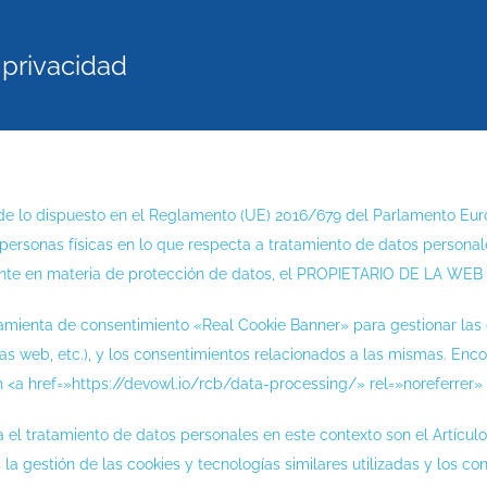
 privacidad
e lo dispuesto en el Reglamento (UE) 2016/679 del Parlamento Europe
personas físicas en lo que respecta a tratamiento de datos personales
nte en materia de protección de datos, el PROPIETARIO DE LA WEB le
amienta de consentimiento «Real Cookie Banner» para gestionar las co
zas web, etc.), y los consentimientos relacionados a las mismas. Enc
 <a href=»https://devowl.io/rcb/data-processing/» rel=»noreferrer»
 el tratamiento de datos personales en este contexto son el Artículo 6
s la gestión de las cookies y tecnologías similares utilizadas y los c