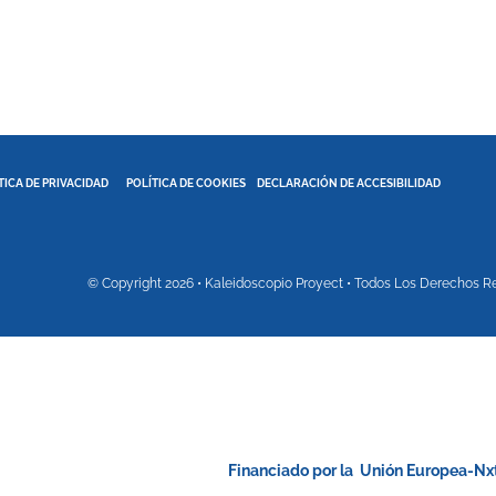
TICA DE PRIVACIDAD
POLÍTICA DE COOKIES
DECLARACIÓN DE ACCESIBILIDAD
© Copyright 2026 • Kaleidoscopio Proyect • Todos Los Derechos Res
Financiado por la Unión Europea-N